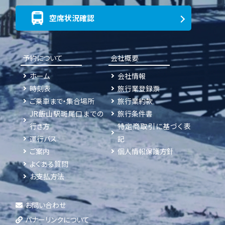
空席状況確認
予約について
会社概要
ホーム
会社情報
時刻表
旅行業登録票
ご乗車まで・集合場所
旅行業約款
JR飯山駅斑尾口までの
旅行条件書
行き方
特定商取引に基づく表
運行バス
記
ご案内
個人情報保護方針
よくある質問
お支払方法
お問い合わせ
バナーリンクについて